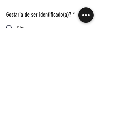
Gostaria de ser identificado(a)?
*
Sim
Não
Caso sim, como gostaria de ser
identificado(a)? Nome, profissão e
formação escolar?
Enviar